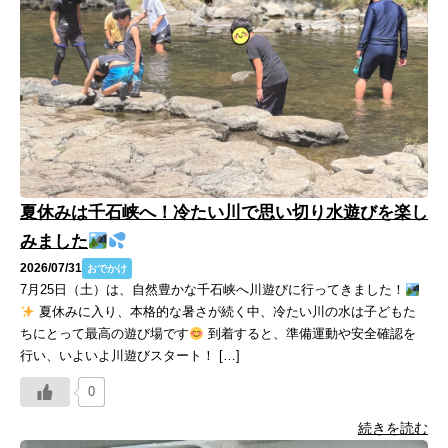
夏休みは千石峡へ！冷たい川で思い切り水遊びを楽し
みました
2026/07/31
おでかけ
7月25日（土）は、自然豊かな千石峡へ川遊びに行ってきました！
夏休みに入り、本格的な暑さが続く中、冷たい川の水は子どもた
ちにとって最高の遊び場です
到着すると、準備運動や安全確認を
行い、いよいよ川遊びスタート！ […]
0
続きを読む