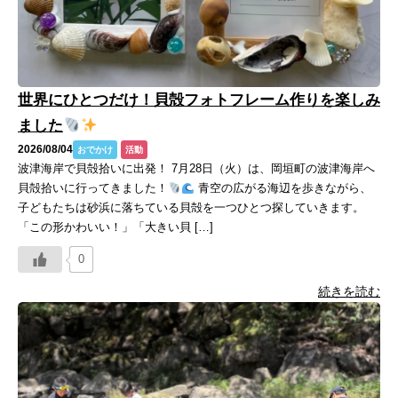
世界にひとつだけ！貝殻フォトフレーム作りを楽しみ
ました
2026/08/04
おでかけ
活動
波津海岸で貝殻拾いに出発！ 7月28日（火）は、岡垣町の波津海岸へ
貝殻拾いに行ってきました！
青空の広がる海辺を歩きながら、
子どもたちは砂浜に落ちている貝殻を一つひとつ探していきます。
「この形かわいい！」「大きい貝 […]
0
続きを読む