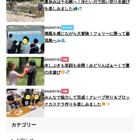
夏休みは千石峡へ！冷たい川で思い切り水遊び
を楽しみました
2026/07/31
おでかけ
潮風を感じながら大冒険！フェリーに乗って巌
流島へ
2026/07/31
活動
水しぶきも笑顔も全開！みどりんぱぁ〜くで夏
の水遊び
2026/07/31
活動
みんなで協力して完成！クレープ作り＆ブロッ
クカステラ作りを楽しみました
カテゴリー