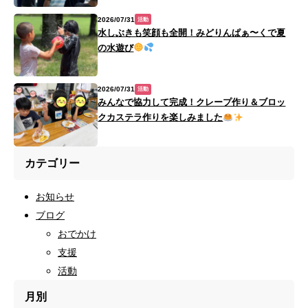
2026/07/31
活動
水しぶきも笑顔も全開！みどりんぱぁ〜くで夏
の水遊び
2026/07/31
活動
みんなで協力して完成！クレープ作り＆ブロッ
クカステラ作りを楽しみました
カテゴリー
お知らせ
ブログ
おでかけ
支援
活動
月別