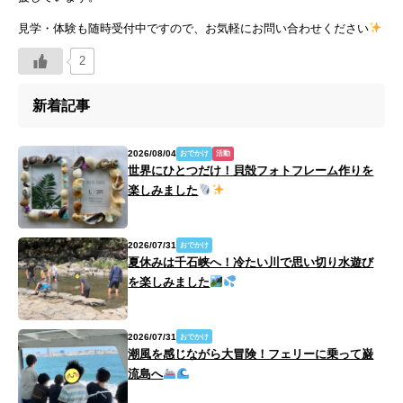
見学・体験も随時受付中ですので、お気軽にお問い合わせください
2
新着記事
2026/08/04
おでかけ
活動
世界にひとつだけ！貝殻フォトフレーム作りを
楽しみました
2026/07/31
おでかけ
夏休みは千石峡へ！冷たい川で思い切り水遊び
を楽しみました
2026/07/31
おでかけ
潮風を感じながら大冒険！フェリーに乗って巌
流島へ