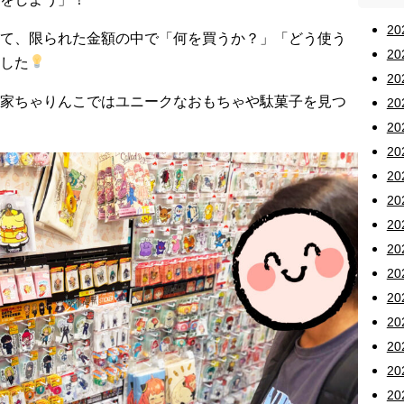
2
て、限られた金額の中で「何を買うか？」「どう使う
2
した
2
家ちゃりんこではユニークなおもちゃや駄菓子を見つ
2
2
2
2
20
20
20
2
2
2
2
2
2