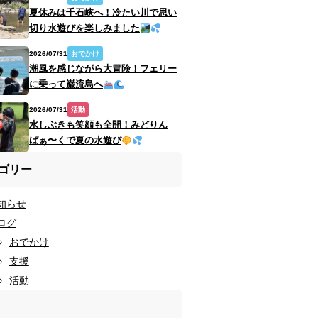
夏休みは千石峡へ！冷たい川で思い
切り水遊びを楽しみました
2026/07/31
おでかけ
潮風を感じながら大冒険！フェリー
に乗って巌流島へ
2026/07/31
活動
水しぶきも笑顔も全開！みどりん
ぱぁ〜くで夏の水遊び
ゴリー
知らせ
ログ
おでかけ
支援
活動