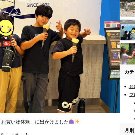
カテ
お
ブ
で「お買い物体験」に出かけました
月別
をしよう」！