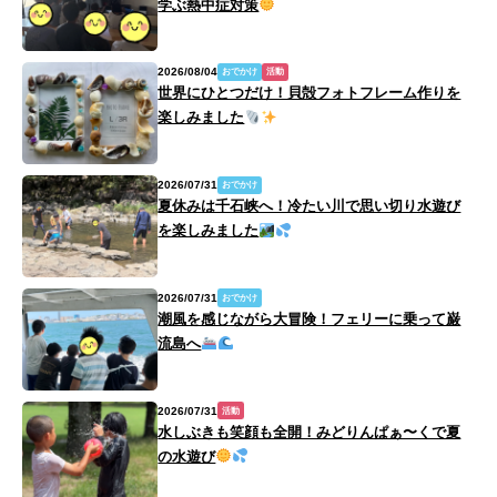
学ぶ熱中症対策
2026/08/04
おでかけ
活動
世界にひとつだけ！貝殻フォトフレーム作りを
楽しみました
2026/07/31
おでかけ
夏休みは千石峡へ！冷たい川で思い切り水遊び
を楽しみました
2026/07/31
おでかけ
潮風を感じながら大冒険！フェリーに乗って巌
流島へ
2026/07/31
活動
水しぶきも笑顔も全開！みどりんぱぁ〜くで夏
の水遊び