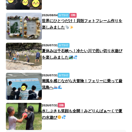
2026/08/04
おでかけ
活動
世界にひとつだけ！貝殻フォトフレーム作りを
楽しみました
2026/07/31
おでかけ
夏休みは千石峡へ！冷たい川で思い切り水遊び
を楽しみました
2026/07/31
おでかけ
潮風を感じながら大冒険！フェリーに乗って巌
流島へ
2026/07/31
活動
水しぶきも笑顔も全開！みどりんぱぁ〜くで夏
の水遊び